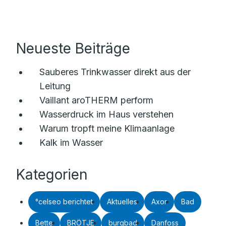
Neueste Beiträge
Sauberes Trinkwasser direkt aus der
Leitung
Vaillant aroTHERM perform
Wasserdruck im Haus verstehen
Warum tropft meine Klimaanlage
Kalk im Wasser
Kategorien
°celseo berichtet
Aktuelles
Axor
Bad
Bette
BRÖTJE
burgbad
Danfoss