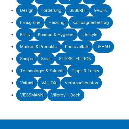
Design
Förderung
GEBERIT
GROHE
hansgrohe
Heizung
Kampagnenbeitrag
Klima
Komfort & Hygiene
Lifestyle
Marken & Produkte
Photovoltaik
REHAU
Sanipa
Solar
STIEBEL ELTRON
Technologie & Zukunft
Tipps & Tricks
Vaillant
VALLOX
Verbraucherinfos
VIESSMANN
Villeroy + Boch