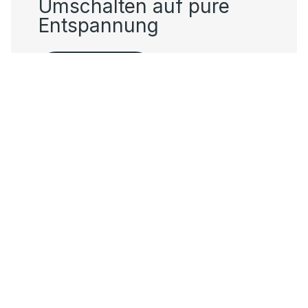
Umschalten auf pure
Entspannung
Raindance E.
Verantwortung bei
hansgrohe
Mit der Leidenschaft zum Element Wasser liegt