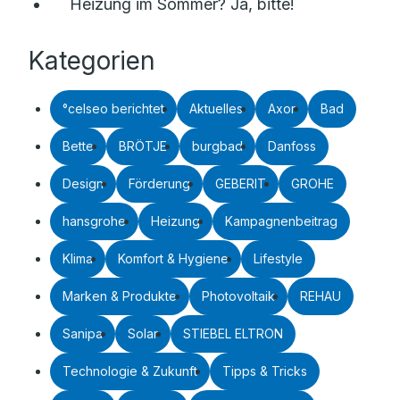
Heizung im Sommer? Ja, bitte!
Kategorien
°celseo berichtet
Aktuelles
Axor
Bad
Bette
BRÖTJE
burgbad
Danfoss
Design
Förderung
GEBERIT
GROHE
hansgrohe
Heizung
Kampagnenbeitrag
Klima
Komfort & Hygiene
Lifestyle
Marken & Produkte
Photovoltaik
REHAU
Sanipa
Solar
STIEBEL ELTRON
Technologie & Zukunft
Tipps & Tricks